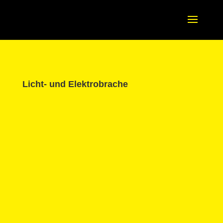
Licht- und Elektrobrache
Britta Hölzemann
Die Lichtfamilie trifft sich zur LICHT2021.