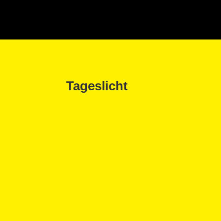
Tageslicht
Britta Hölzemann
»Das Tageslicht braucht eine stärkere Lobb